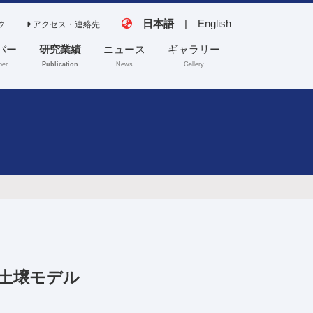
日本語
|
English
ク
アクセス・連絡先
バー
研究業績
ニュース
ギャラリー
er
Publication
News
Gallery
田中（真）研究室
齊藤研究室
協力研究室
土壌モデル