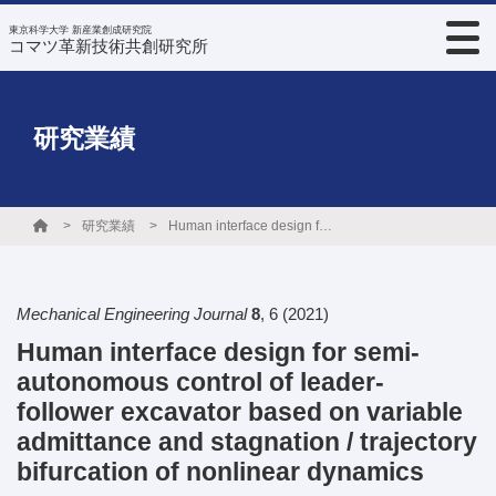
東京科学大学 新産業創成研究院
コマツ革新技術共創研究所
研究業績
研究業績
Human interface design for semi-autonomous control of leader-follower excavator based on variable admittance and stagnation / trajectory bifurcation of nonlinear dynamics
Mechanical Engineering Journal
8
,
6
(2021)
Human interface design for semi-
autonomous control of leader-
follower excavator based on variable
admittance and stagnation / trajectory
bifurcation of nonlinear dynamics