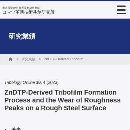
東京科学大学 新産業創成研究院
コマツ革新技術共創研究所
研究業績
研究業績
ZnDTP-Derived Tribofilm Formation Process and the Wear of Roughness Peaks on a Rough Steel Surface
Tribology Online
18
,
4
(2023)
ZnDTP-Derived Tribofilm Formation
Process and the Wear of Roughness
Peaks on a Rough Steel Surface
著者