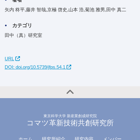
矢内 柊平,藤井 智哉,京極 啓史,山本 浩,菊池 雅男,田中 真二
カテゴリ
田中（真）研究室
URL
DOI: doi.org/10.5739/jfps.54.1
東京科学大学 新産業創成研究院
コマツ革新技術共創研究所
ホーム
研究所紹介
研究内容
メンバー