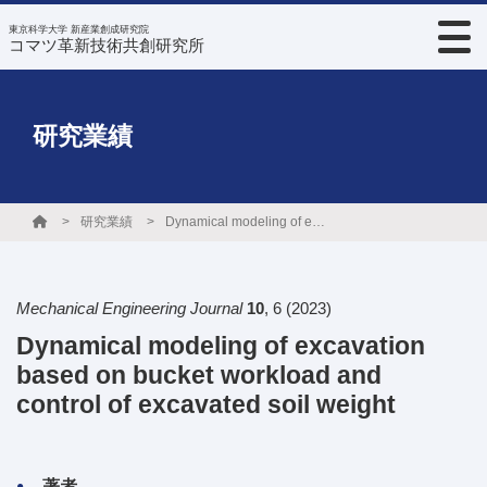
東京科学大学 新産業創成研究院
コマツ革新技術共創研究所
研究業績
研究業績
Dynamical modeling of excavation based on bucket workload and control of excavated soil weight
Mechanical Engineering Journal
10
,
6
(2023)
Dynamical modeling of excavation
based on bucket workload and
control of excavated soil weight
著者