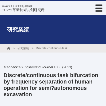
東京科学大学 新産業創成研究院
コマツ革新技術共創研究所
研究業績
研究業績
Discrete/continuous task bifurcation by frequency separation of human operation for semi?autonomous excavation
Mechanical Engineering Journal
10
,
6
(2023)
Discrete/continuous task bifurcation
by frequency separation of human
operation for semi?autonomous
excavation