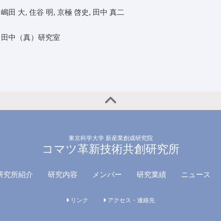
嶋田 大, 住谷 明, 京極 啓史, 田中 真二
田中（真）研究室
東京科学大学 新産業創成研究院
コマツ革新技術共創研究所
研究所紹介
研究内容
メンバー
研究業績
ニュース
リンク
アクセス・連絡先