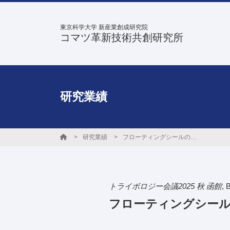
東京科学大学 新産業創成研究院
コマツ革新技術共創研究所
研究業績
研究業績
フローティングシールの回転挙動に及ぼすOリング圧縮反力分布の影響
トライボロジー会議2025 秋 函館
,
フローティングシール