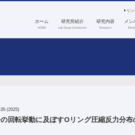
リン
ホーム
研究所紹介
研究内容
メン
HOME
Lab Group Introduction
Research
Memb
B35
(2025)
の回転挙動に及ぼすOリング圧縮反力分布