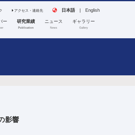
日本語
|
English
ク
アクセス・連絡先
バー
研究業績
ニュース
ギャラリー
er
Publication
News
Gallery
田中（真）研究室
齊藤研究室
協力研究室
の影響