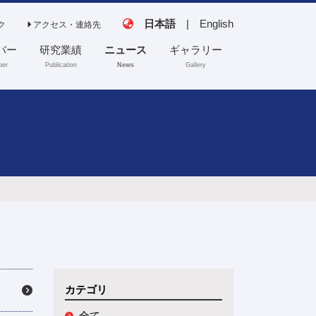
日本語
|
English
ク
アクセス・連絡先
バー
研究業績
ニュース
ギャラリー
er
Publication
News
Gallery
田中（真）研究室
齊藤研究室
協力研究室
カテゴリ
全て