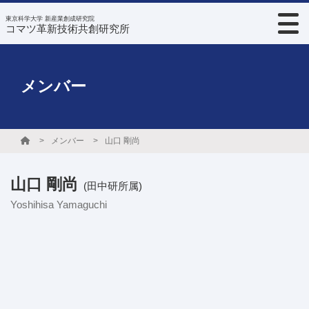
東京科学大学 新産業創成研究院
コマツ革新技術共創研究所
メンバー
メンバー
山口 剛尚
山口 剛尚
(田中研所属)
Yoshihisa Yamaguchi